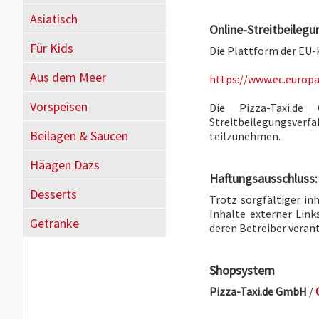
Asiatisch
Online-Streitbeilegu
Für Kids
Die Plattform der EU-
Aus dem Meer
https://www.ec.europ
Vorspeisen
Die Pizza-Taxi.d
Streitbeilegungsve
Beilagen & Saucen
teilzunehmen.
Häagen Dazs
Haftungsausschluss:
Desserts
Trotz sorgfältiger in
Inhalte externer Links
Getränke
deren Betreiber veran
Shopsystem
Pizza-Taxi.de GmbH
/