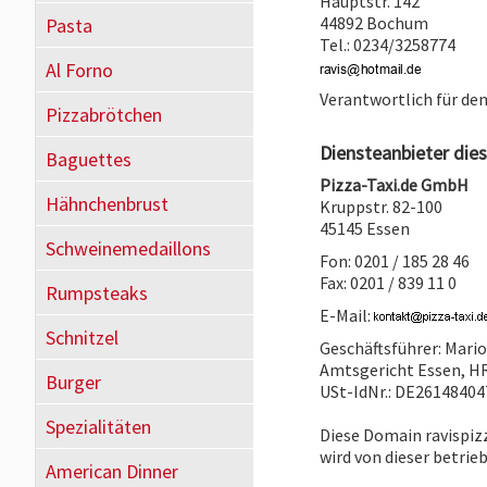
Hauptstr. 142
44892 Bochum
Pasta
Tel.: 0234/3258774
Al Forno
Verantwortlich für de
Pizzabrötchen
Diensteanbieter dies
Baguettes
Pizza-Taxi.de GmbH
Hähnchenbrust
Kruppstr. 82-100
45145 Essen
Schweinemedaillons
Fon: 0201 / 185 28 46
Fax: 0201 / 839 11 0
Rumpsteaks
E-Mail:
Schnitzel
Geschäftsführer: Mari
Amtsgericht Essen, H
Burger
USt-IdNr.: DE26148404
Spezialitäten
Diese Domain ravispiz
wird von dieser betrie
American Dinner